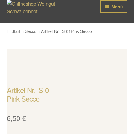
Zur
Zum
Menü
Navigation
Inhalt
springen
springen
Shop
Start
Secco
Artikel-Nr.: S-01Pink Secco
Unter
AGB
öffnen
Kontakt
Mein Konto
Warenkorb
Artikel-Nr.: S-01
Pink Secco
Kasse
6,50
€
Unter
SHOP
öffnen