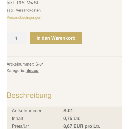
inkl. 19% MwSt.
zzgl. Versandkosten
Versandbedingungen
Artikel-
In den Warenkorb
Nr.:
S-
01Pink
Secco
Artikelnummer:
S-01
Kategorie:
Secco
Menge
Beschreibung
Artikelnummer:
S-01
Inhalt
0,75 Ltr.
Preis/Ltr.
8,67 EUR pro Ltr.