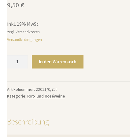
9,50
€
inkl. 19% MwSt.
zzgl. Versandkosten
Versandbedingungen
Artikel-
In den Warenkorb
Nr.:
22011/0,75l2022er
Merlot
Qualitätswein
Artikelnummer:
22011/0,75l
Kategorie:
Rot- und Roséweine
trocken
0,75l
Menge
Beschreibung