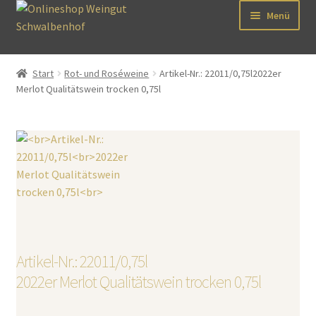
Zur
Zum
Menü
Navigation
Inhalt
springen
springen
Shop
Start
Rot- und Roséweine
Artikel-Nr.: 22011/0,75l2022er
Unterm
Merlot Qualitätswein trocken 0,75l
AGB
öffnen
Kontakt
Mein Konto
Warenkorb
Kasse
Artikel-Nr.: 22011/0,75l
Unterm
2022er Merlot Qualitätswein trocken 0,75l
SHOP
öffnen